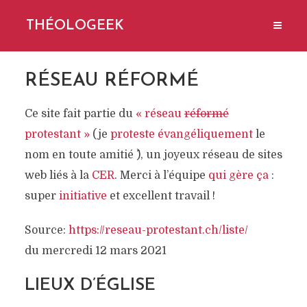
THÉOLOGEEK
RÉSEAU RÉFORMÉ
Ce site fait partie du
« réseau
réformé
protestant »
(je
proteste évangéliquement
le
nom en toute amitié ^^), un joyeux réseau de sites
web liés à la
CER
. Merci à l’équipe
qui
gère
ça
:
super
initiative
et excellent travail !
Source:
https://reseau-protestant.ch/liste/
du mercredi 12 mars 2021
LIEUX D’ÉGLISE