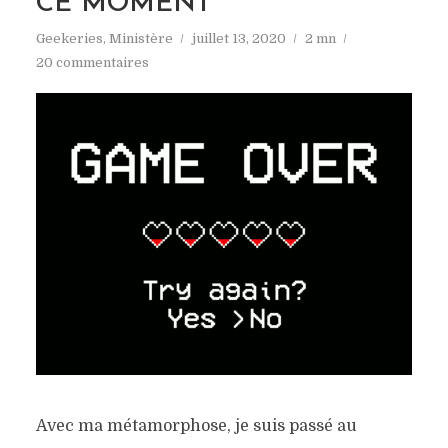
CE MOMENT
Geekeries
,
Ministère
juillet 13, 2020
2 mn
20 commentaires
Avec ma métamorphose, je suis passé au