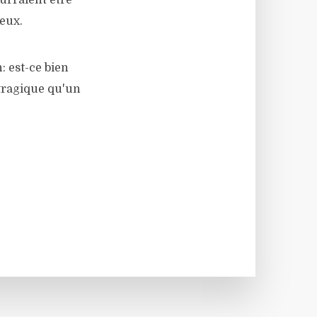
urraient être
eux.
: est-ce bien
 tragique qu'un