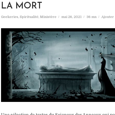
LA MORT
Geekeries
,
Spiritualité
,
Ministère
mai 26, 2021
36 mn
Ajouter