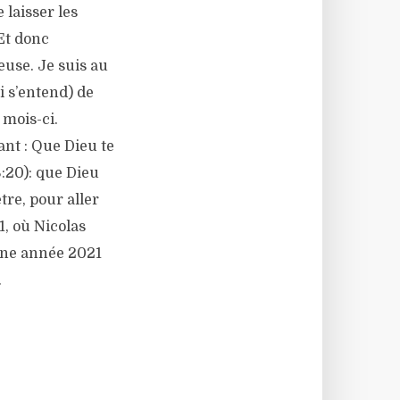
 laisser les
 Et donc
use. Je suis au
i s’entend) de
 mois-ci.
ant : Que Dieu te
:20): que Dieu
tre, pour aller
1, où Nicolas
 une année 2021
…