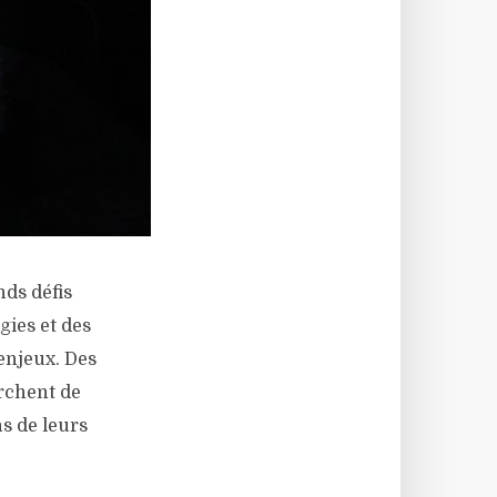
nds défis
gies et des
enjeux. Des
erchent de
s de leurs