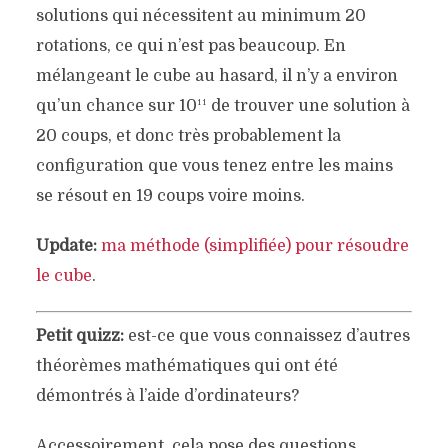
EST 20
solutions qui nécessitent au minimum 20
rotations, ce qui n’est pas beaucoup. En
Geekeries
octobre 8, 2013
5 mn
4 commentaires
mélangeant le cube au hasard, il n’y a environ
qu’un chance sur 10¹¹ de trouver une solution à
20 coups, et donc très probablement la
configuration que vous tenez entre les mains
se résout en 19 coups voire moins.
Update:
ma méthode (simplifiée) pour résoudre
le cube
.
Petit quizz:
est-ce que vous connaissez d’autres
théorèmes mathématiques qui ont été
démontrés à l’aide d’ordinateurs?
Accessoirement, cela pose des questions