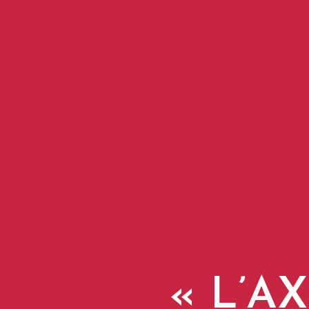
«
L’AX