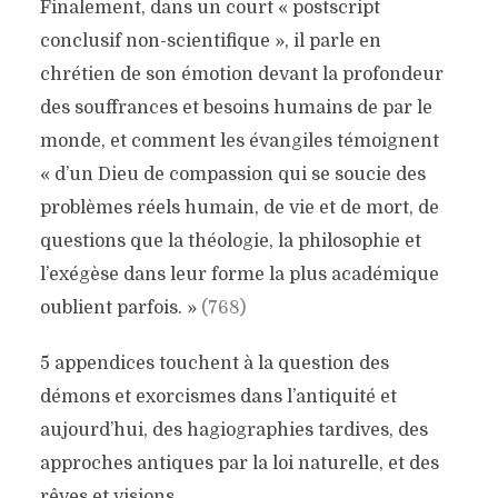
Finalement, dans un court « postscript
TESTAMENT
conclusif non-scientifique », il parle en
Théologie
janvier 17, 2014
11 mn
chrétien de son émotion devant la profondeur
4 commentaires
des souffrances et besoins humains de par le
monde, et comment les évangiles témoignent
« d’un Dieu de compassion qui se soucie des
problèmes réels humain, de vie et de mort, de
questions que la théologie, la philosophie et
l’exégèse dans leur forme la plus académique
oublient parfois. »
(768)
5 appendices touchent à la question des
démons et exorcismes dans l’antiquité et
aujourd’hui, des hagiographies tardives, des
approches antiques par la loi naturelle, et des
rêves et visions.